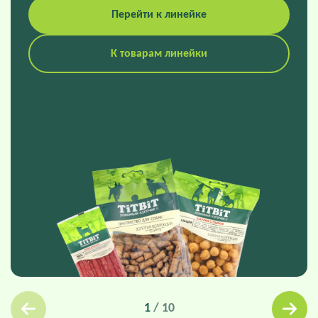
Перейти к линейке
К товарам линейки
1
/
10