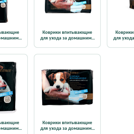
тывающие
Коврики впитывающие
Коврики
домашними
для ухода за домашними
для уход
х90 см (5
животными 60х90 см (30
животны
шт)
тывающие
Коврики впитывающие
домашними
для ухода за домашними