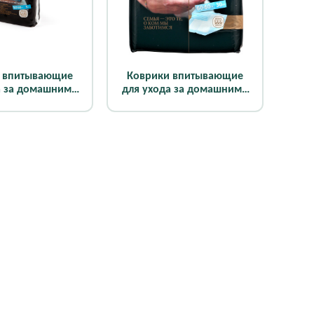
 впитывающие
Коврики впитывающие
а за домашними
для ухода за домашними
ми 60х60 см (5
животными 60х60 см (30
шт)
шт)