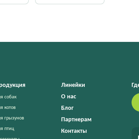
х40 см (5
животными 60х40 см (30
шт)
родукция
Линейки
Гд
О нас
я собак
я котов
Блог
я грызунов
Партнерам
я птиц
Контакты