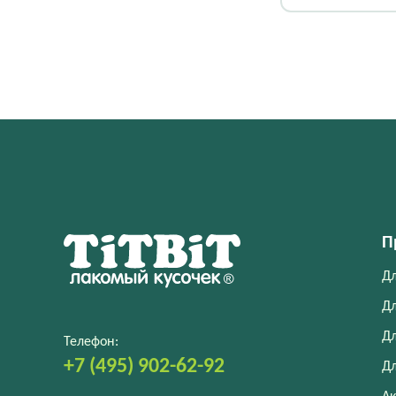
животными 60
шт)
П
Дл
Дл
Дл
Телефон:
+7 (495) 902-62-92
Дл