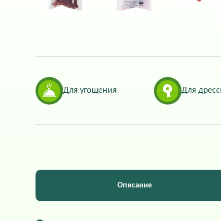
Для угощения
Для дрес
Описание