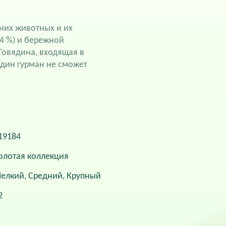
шних животных и их
94 %) и бережной
Говядина, входящая в
дин гурман не сможет
19184
олотая коллекция
елкий, Средний, Крупный
2