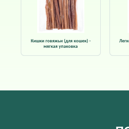
Кишки говяжьи (для кошек) -
Легк
мягкая упаковка