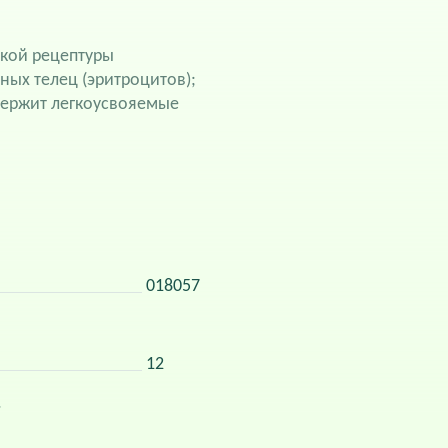
ской рецептуры
ных телец (эритроцитов);
держит легкоусвояемые
018057
12
.