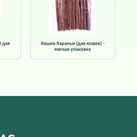
) для
Кишки бараньи (для кошек) -
мягкая упаковка